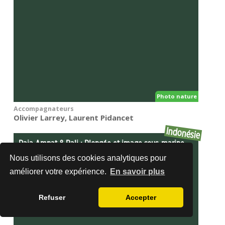
Photo nature
Accompagnateurs
Olivier Larrey, Laurent Pidancet
Indonésie
Raja Ampat & Bali : Plongée et image sous-marine
Du 5/03/2027 au 17/03/2027
Nous utilisons des cookies analytiques pour
améliorer votre expérience.
En savoir plus
Refuser
Accepter