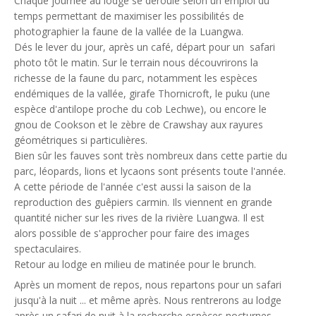
Chaque journée au lodge se déroule selon un emploi du
temps permettant de maximiser les possibilités de
photographier la faune de la vallée de la Luangwa.
Dés le lever du jour, après un café, départ pour un safari
photo tôt le matin. Sur le terrain nous découvrirons la
richesse de la faune du parc, notamment les espèces
endémiques de la vallée, girafe Thornicroft, le puku (une
espèce d'antilope proche du cob Lechwe), ou encore le
gnou de Cookson et le zèbre de Crawshay aux rayures
géométriques si particulières.
Bien sûr les fauves sont très nombreux dans cette partie du
parc, léopards, lions et lycaons sont présents toute l'année.
A cette période de l'année c'est aussi la saison de la
reproduction des guêpiers carmin. Ils viennent en grande
quantité nicher sur les rives de la rivière Luangwa. Il est
alors possible de s'approcher pour faire des images
spectaculaires.
Retour au lodge en milieu de matinée pour le brunch.
Après un moment de repos, nous repartons pour un safari
jusqu'à la nuit ... et même après. Nous rentrerons au lodge
après un safari de nuit à la recherche espèces nocturnes,