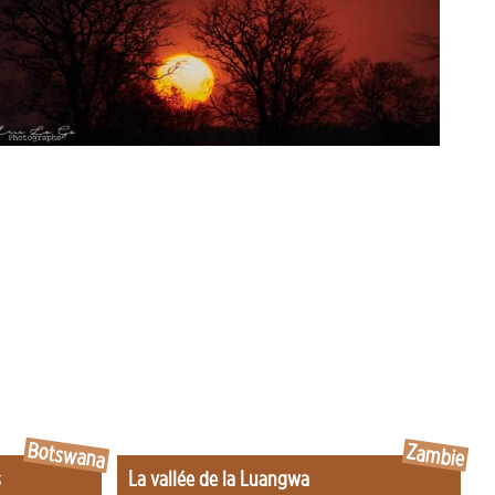
Botswana
Zambie
s
La vallée de la Luangwa