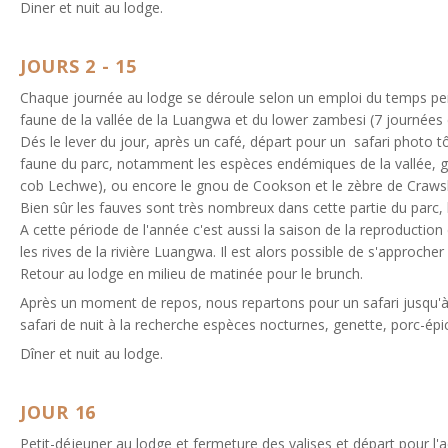
Diner et nuit au lodge.
JOURS 2 - 15
Chaque journée au lodge se déroule selon un emploi du temps per
faune de la vallée de la Luangwa et du lower zambesi (7 journées
Dés le lever du jour, après un café, départ pour un safari photo tô
faune du parc, notamment les espèces endémiques de la vallée, gi
cob Lechwe), ou encore le gnou de Cookson et le zèbre de Crawsha
Bien sûr les fauves sont très nombreux dans cette partie du parc, 
A cette période de l'année c'est aussi la saison de la reproduction
les rives de la rivière Luangwa. Il est alors possible de s'approche
Retour au lodge en milieu de matinée pour le brunch.
Après un moment de repos, nous repartons pour un safari jusqu'à 
safari de nuit à la recherche espèces nocturnes, genette, porc-épic
Dîner et nuit au lodge.
JOUR 16
Petit-déjeuner au lodge et fermeture des valises et départ pour l'