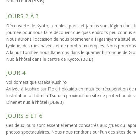
Nuit à l'hôtel (B&B)
JOURS 2 À 3
Découverte de Kyoto, temples, parcs et jardins sont légion dans l
journée pour nous faire découvrir quelques endroits peu connus e
Nous aurons l'occasion de nous promener à Higashiyama situé au p
typique, des rues pavées et de nombreux temples. Nous pourrons a
A la nuit tombée nous flanerons dans le quartier historique de Gio
Nuit à l'hôtel dans le centre de Kyoto. (B&B)
JOUR 4
Vol domestique Osaka-Kushiro
Arrivée à Kushiro sur l'île d'Hokkaido en matinée, récupération de 
Installation à l'hôtel à Tsurui à proximité du site de protection de
Dîner et nuit à l'hôtel (DB&B)
JOURS 5 ET 6
Ces deux jours sont essentiellement consacrés aux grues du japon.
photos spectaculaires. Nous nous rendrons sur l'un des sites de n