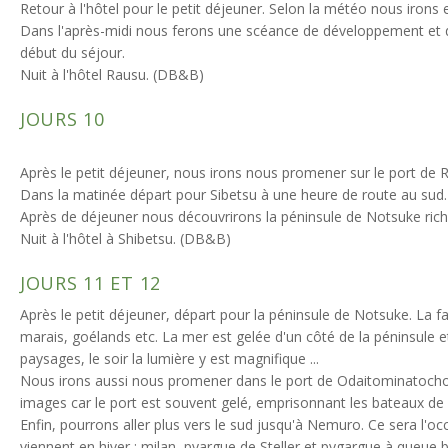
Retour à l'hôtel pour le petit déjeuner. Selon la météo nous irons
Dans l'après-midi nous ferons une scéance de développement et 
début du séjour.
Nuit à l'hôtel Rausu. (DB&B)
JOURS 10
Après le petit déjeuner, nous irons nous promener sur le port de R
Dans la matinée départ pour Sibetsu à une heure de route au sud.
Après de déjeuner nous découvrirons la péninsule de Notsuke riche
Nuit à l'hôtel à Shibetsu. (DB&B)
JOURS 11 ET 12
Après le petit déjeuner, départ pour la péninsule de Notsuke. La 
marais, goélands etc. La mer est gelée d'un côté de la péninsule et
paysages, le soir la lumière y est magnifique ...
Nous irons aussi nous promener dans le port de Odaitominatocho à
images car le port est souvent gelé, emprisonnant les bateaux de
Enfin, pourrons aller plus vers le sud jusqu'à Nemuro. Ce sera l'oc
viennent en hiver : milan, pyargue de Steller et pygargue à queu