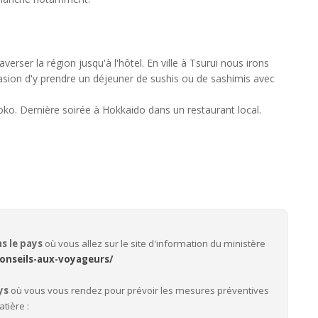
verser la région jusqu'à l'hôtel. En ville à Tsurui nous irons
casion d'y prendre un déjeuner de sushis ou de sashimis avec
oko. Dernière soirée à Hokkaido dans un restaurant local.
ns le pays
où vous allez sur le site d'information du ministère
onseils-aux-voyageurs/
ys
où vous vous rendez pour prévoir les mesures préventives
atière :