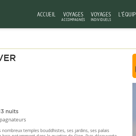
ACCUEIL
VOYAGES
VOYAGES
L'ÉQUI
ACCOMPAGNÉS
INDIVIDUELS
VER
3 nuits
mpagnateurs
s nombreux temples bouddhistes, ses jardins, ses palais
en bois notamment dans le quartier de Gion. Puis découverte